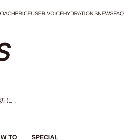
OACH
PRICE
USER VOICE
HYDRATION'S
NEWS
FAQ
S
切に。
W TO
SPECIAL